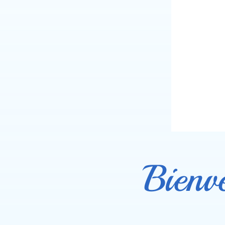
Bienv