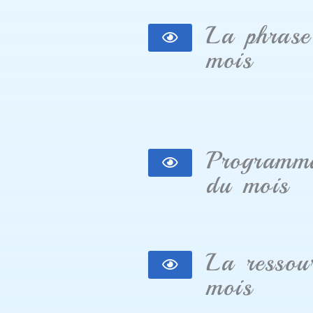
La phrase
mois
Programma
du mois
La ressou
mois