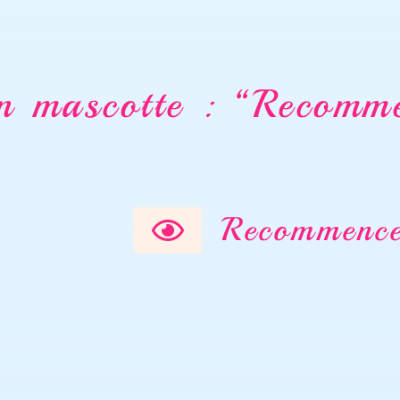
ascotte : “Recomm
Recommenc