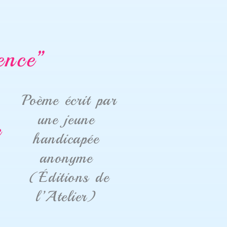
ence”
Poème écrit par
une jeune
e
handicapée
anonyme
(Éditions de
l’Atelier)