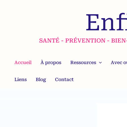
Aller
au
Enf
contenu
SANTÉ - PRÉVENTION - BIE
Accueil
À propos
Ressources
Avec o
Liens
Blog
Contact