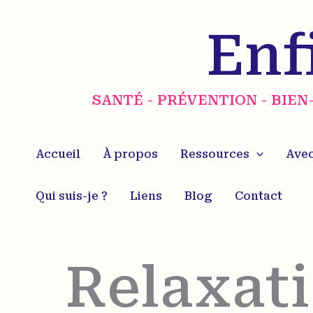
Aller
au
Enfi
contenu
SANTÉ - PRÉVENTION - BIE
Accueil
À propos
Ressources
Avec
Qui suis-je ?
Liens
Blog
Contact
Relaxat